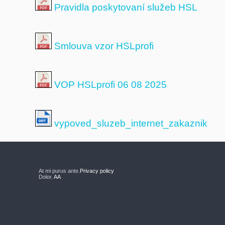
Pravidla poskytovaní služeb HSL
Smlouva vzor HSLprofi
VOP HSLprofi 06 08 2025
vypoved_sluzeb_internet_zakaznik
At mi purus ante.
Privacy policy
Dolor.
AA