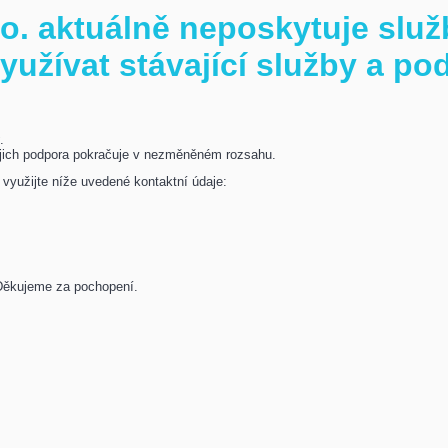
r.o. aktuálně neposkytuje sl
využívat stávající služby a po
y
.
ejich podpora pokračuje v nezměněném rozsahu.
 využijte níže uvedené kontaktní údaje:
 Děkujeme za pochopení.