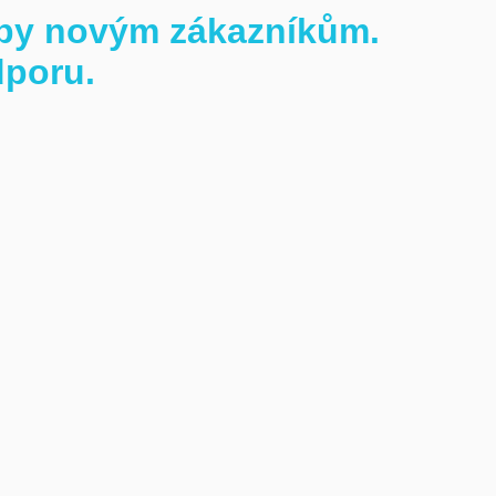
užby novým zákazníkům.
dporu.