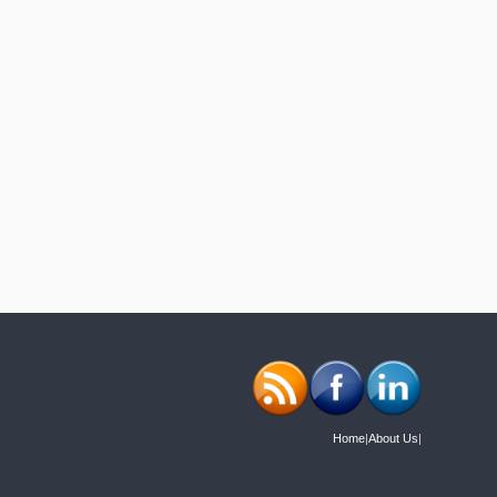
Home
|
About Us
|